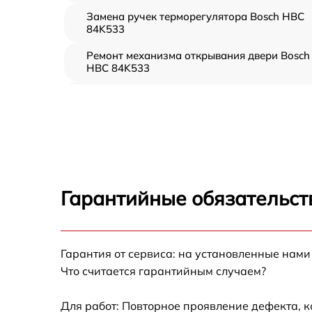
Замена ручек терморегулятора Bosch HBC
84K533
Ремонт механизма открывания двери Bosch
HBC 84K533
Замена ТЭН Bosch HBC 84K533
Замена таймера Bosch HBC 84K533
Замена предохранителя Bosch HBC 84K533
Гарантийные обязательст
Замена шнура питания Bosch HBC 84K533
Гарантия от сервиса: на установленные нами
Замена термодатчика Bosch HBC 84K533
Что считается гарантийным случаем?
Замена панели управления Bosch HBC
84K533
Для работ: Повторное проявление дефекта, 