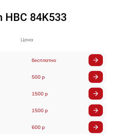
h HBC 84K533
Цена
бесплатно
500 р
1500 р
1500 р
600 р