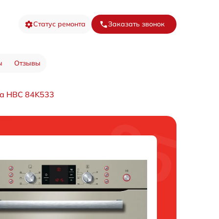
Статус ремонта
Заказать звонок
ы
Отзывы
фа HBC 84K533