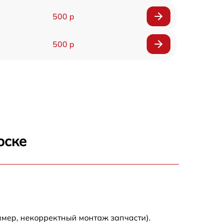
500 р
500 р
1200 р
500 р
700 р
рске
500 р
900 р
1500 р
имер, некорректный монтаж запчасти).