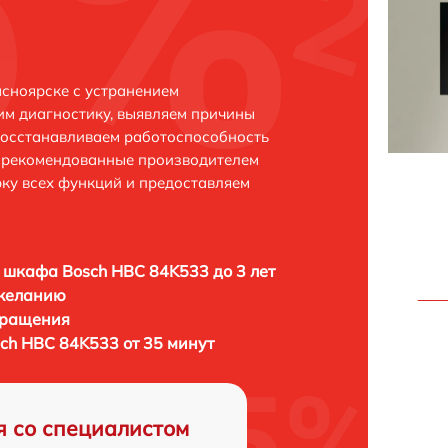
сноярске с устранением
м диагностику, выявляем причины
восстанавливаем работоспособность
и рекомендованные производителем
рку всех функций и предоставляем
 шкафа Bosch HBC 84K533 до 3 лет
 желанию
бращения
ch HBC 84K533 от 35 минут
я со специалистом