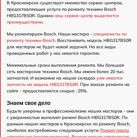
В Красноярске существует множество сервис-центров,
предоставляющих услуги по ремонту техники Bosch
HBG317BS0R. Однако
наш сервис-центр выделяется
преимуществами
.
Мы ремонтируем Bosch. Наши мастера -
специалисты по
ремонту техники Bosch
. Восстановить модель HBG317BS0R
для мастеров не будет новой задачей. На все виды
проведенных работ у нас имеется гарантия.
Минимальные сроки выполнения ремонта. Мы большая
сеть мастерских техники Bosch. Мы имеем более 20 тыс.
запчастей. И возможно на наших складах
уже имеется
запчасть на модель HBG317BS0R
. При заказе ремонта на
сайте - предоставляется скидка -25%.
Знаем свое дело
Будьте уверены в профессионализме наших мастеров - они
с уверенностью выполнят ремонт Bosch HBG317BS0R. По
данным наших мастеров в Красноярске по ремонту Bosch,
наиболее востребованы следующие услуги:
Ремонт платы
управления (восстановление)
,
Ремонт модуля управления
,