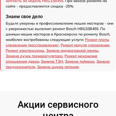
запчасть на модель HBG33B455
. При заказе ремонта на
сайте - предоставляется скидка -25%.
Знаем свое дело
Будьте уверены в профессионализме наших мастеров - они
с уверенностью выполнят ремонт Bosch HBG33B455. По
данным наших мастеров в Красноярске по ремонту Bosch,
наиболее востребованы следующие услуги:
Ремонт платы
управления (восстановление)
,
Ремонт модуля управления
,
Ремонт электросхемы
,
Замена индикаторной лампы
,
Замена ручек терморегулятора
,
Ремонт механизма
открывания двери
,
Замена ТЭН
,
Замена таймера
,
Замена
предохранителя
,
Замена шнура питания
.
Акции сервисного
центра