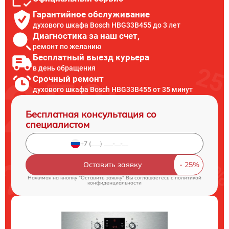
Гарантийное обслуживание
духового шкафа Bosch HBG33B455 до 3 лет
Диагностика за наш счет,
ремонт по желанию
Бесплатный выезд курьера
в день обращения
Срочный ремонт
духового шкафа Bosch HBG33B455 от 35 минут
Бесплатная консультация со
специалистом
Оставить заявку
Нажимая на кнопку "Оставить заявку" Вы соглашаетесь c
политикой
конфиденциальности