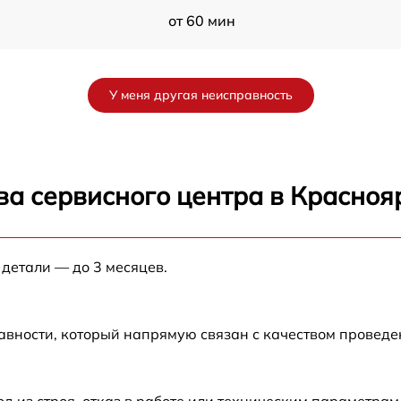
от 60 мин
от 60 мин
У меня другая неисправность
от 60 мин
R
от 60 мин
ва сервисного центра в Красноя
от 60 мин
 детали — до 3 месяцев.
от 60 мин
от 60 мин
авности, который напрямую связан с качеством провед
из строя, отказ в работе или техническим параметрам