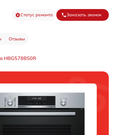
Статус ремонта
Заказать звонок
ы
Отзывы
фа HBG578BS0R