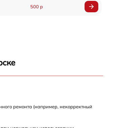
500 р
1200 р
500 р
700 р
рске
500 р
900 р
1500 р
енного ремонта (например, некорректный
 при нормальном использовании.