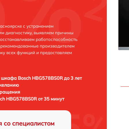
асноярске с устранением
м диагностику, выявляем причины
восстанавливаем работоспособность
и рекомендованные производителем
рку всех функций и предоставляем
 шкафа Bosch HBG578BS0R до 3 лет
 желанию
бращения
ch HBG578BS0R от 35 минут
я со специалистом