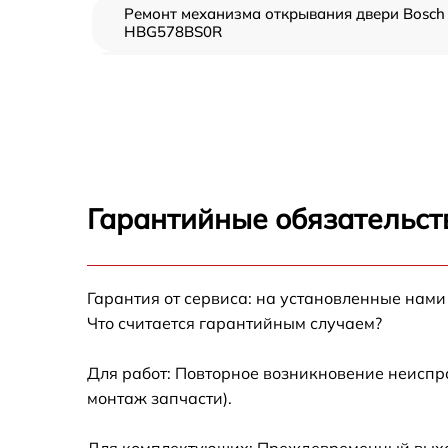
Ремонт механизма открывания двери Bosch
HBG578BS0R
Замена ТЭН Bosch HBG578BS0R
Замена таймера Bosch HBG578BS0R
Замена предохранителя Bosch HBG578BS0
Гарантийные обязательст
Замена шнура питания Bosch HBG578BS0R
Гарантия от сервиса: на установленные нами
Замена термодатчика Bosch HBG578BS0R
Что считается гарантийным случаем?
Замена панели управления Bosch
HBG578BS0R
Для работ: Повторное возникновение неиспр
монтаж запчасти).
Для комплектующих: Преждевременный выход 