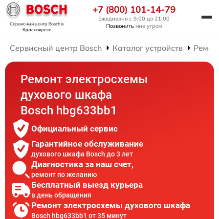
+7 (800) 101-14-79
Ежедневно с 9:00 до 21:00
Сервисный центр Bosch
в
Позвонить
мне утром
Красноярске
Сервисный центр Bosch
Каталог устройств
Ремон
Ремонт электросхемы
духового шкафа
Bosch hbg633bb1
Официальный сервис
Гарантийное обслуживание
духового шкафа Bosch до 3 лет
Диагностика за наш счет,
ремонт по желанию
Бесплатный выезд курьера
в день обращения
Ремонт электросхемы духового шкафа
Bosch hbg633bb1 от 35 минут