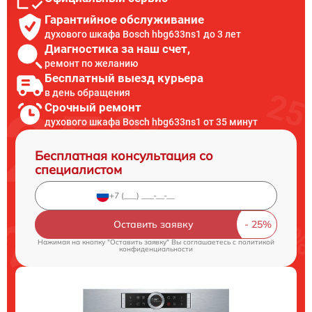
Гарантийное обслуживание
духового шкафа Bosch hbg633ns1 до 3 лет
Диагностика за наш счет,
ремонт по желанию
Бесплатный выезд курьера
в день обращения
Срочный ремонт
духового шкафа Bosch hbg633ns1 от 35 минут
Бесплатная консультация со
специалистом
Оставить заявку
Нажимая на кнопку "Оставить заявку" Вы соглашаетесь c
политикой
конфиденциальности