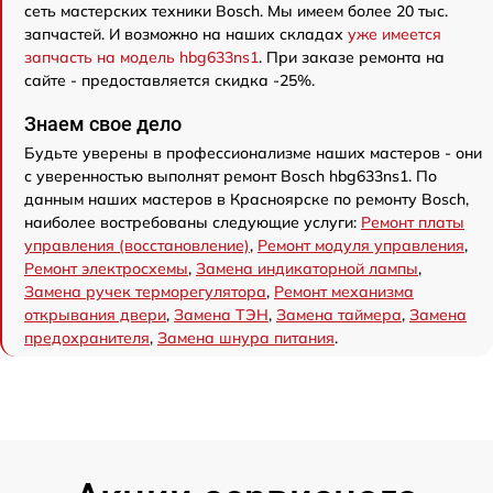
сеть мастерских техники Bosch. Мы имеем более 20 тыс.
запчастей. И возможно на наших складах
уже имеется
запчасть на модель hbg633ns1
. При заказе ремонта на
сайте - предоставляется скидка -25%.
Знаем свое дело
Будьте уверены в профессионализме наших мастеров - они
с уверенностью выполнят ремонт Bosch hbg633ns1. По
данным наших мастеров в Красноярске по ремонту Bosch,
наиболее востребованы следующие услуги:
Ремонт платы
управления (восстановление)
,
Ремонт модуля управления
,
Ремонт электросхемы
,
Замена индикаторной лампы
,
Замена ручек терморегулятора
,
Ремонт механизма
открывания двери
,
Замена ТЭН
,
Замена таймера
,
Замена
предохранителя
,
Замена шнура питания
.