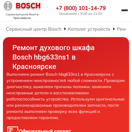
+7 (800) 101-14-79
Ежедневно с 9:00 до 21:00
Сервисный центр Bosch
в
Красноярске
Сервисный центр Bosch
Каталог устройств
Ремон
Ремонт духового шкафа
Bosch hbg633ns1 в
Красноярске
Выполняем ремонт Bosch hbg633ns1 в Красноярске с
устранением неисправностей любой сложности. Проводим
диагностику, выявляем причины поломки, заменяем
неисправные детали и восстанавливаем
работоспособность устройства. Используем оригинальные
или рекомендованные производителем запчасти, после
ремонта выполняем проверку всех функций и
предоставляем гарантию.
Официальный сервис