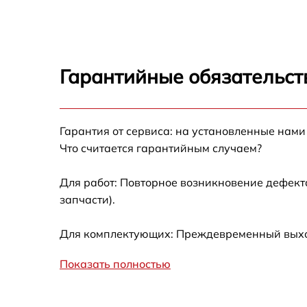
Замена таймера Bosch HBN 301E1
Замена предохранителя Bosch HBN 301E1
Гарантийные обязательст
Замена шнура питания Bosch HBN 301E1
Гарантия от сервиса: на установленные нами
Замена термодатчика Bosch HBN 301E1
Что считается гарантийным случаем?
Замена панели управления Bosch HBN 301
Для работ: Повторное возникновение дефект
запчасти).
Для комплектующих: Преждевременный выход 
Показать полностью