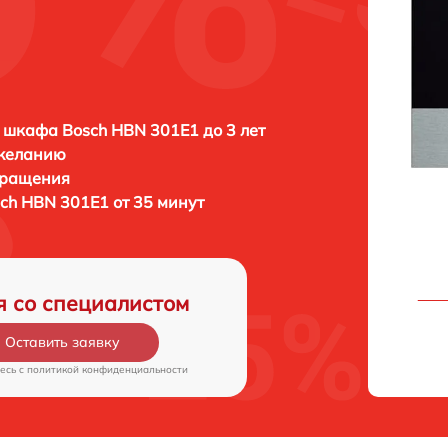
 шкафа Bosch HBN 301E1 до 3 лет
 желанию
бращения
ch HBN 301E1 от 35 минут
я со специалистом
Оставить заявку
есь c
политикой конфиденциальности