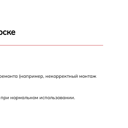
500 р
700 р
рске
500 р
900 р
1500 р
 ремонта (например, некорректный монтаж
 при нормальном использовании.