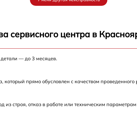
от 60 мин
от 60 мин
ва сервисного центра в Красноя
от 60 мин
 детали — до 3 месяцев.
от 60 мин
E1
от 60 мин
а, который прямо обусловлен с качеством проведенного
из строя, отказ в работе или техническим параметрам