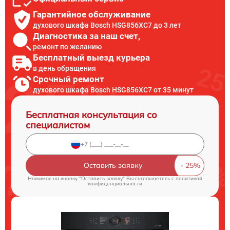
Гарантийное обслуживание
духового шкафа Bosch HSG856XC7 до 3 лет
Диагностика за наш счет,
ремонт по желанию
Бесплатный выезд курьера
в день обращения
Срочный ремонт
духового шкафа Bosch HSG856XC7 от 35 минут
Бесплатная консультация со
специалистом
Оставить заявку
Нажимая на кнопку "Оставить заявку" Вы соглашаетесь c
политикой
конфиденциальности