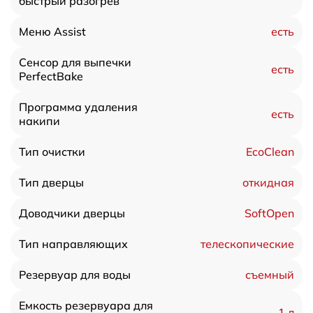
быстрый разогрев
есть
Меню Assist
Сенсор для выпечки
есть
PerfectBake
Программа удаления
есть
накипи
EcoClean
Тип очистки
откидная
Тип дверцы
SoftOpen
Доводчики дверцы
телескопические
Тип направляющих
съемный
Резервуар для воды
Емкость резервуара для
1 л