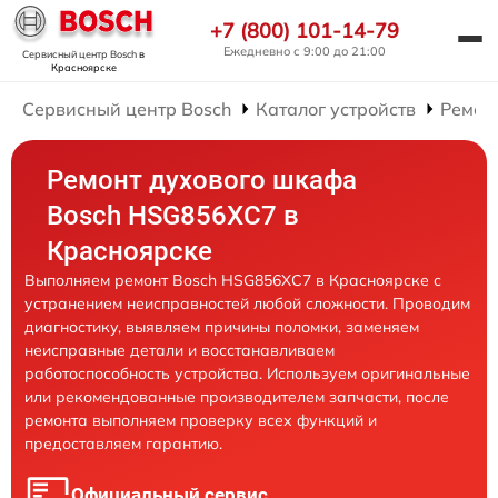
+7 (800) 101-14-79
Ежедневно с 9:00 до 21:00
Сервисный центр Bosch
в
Красноярске
Сервисный центр Bosch
Каталог устройств
Ремон
Ремонт духового шкафа
Bosch HSG856XC7 в
Красноярске
Выполняем ремонт Bosch HSG856XC7 в Красноярске с
устранением неисправностей любой сложности. Проводим
диагностику, выявляем причины поломки, заменяем
неисправные детали и восстанавливаем
работоспособность устройства. Используем оригинальные
или рекомендованные производителем запчасти, после
ремонта выполняем проверку всех функций и
предоставляем гарантию.
Официальный сервис