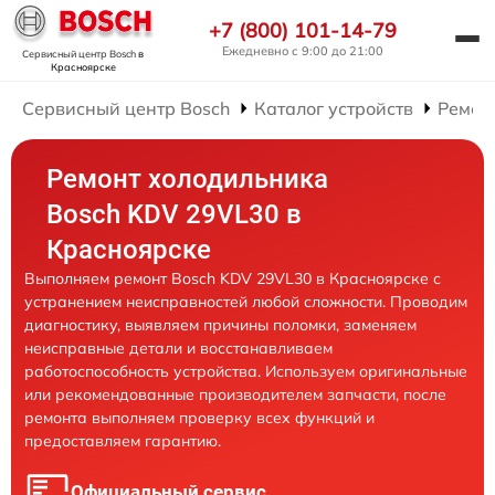
+7 (800) 101-14-79
Ежедневно с 9:00 до 21:00
Сервисный центр Bosch
в
Красноярске
Сервисный центр Bosch
Каталог устройств
Ремон
Ремонт холодильника
Bosch KDV 29VL30 в
Красноярске
Выполняем ремонт Bosch KDV 29VL30 в Красноярске с
устранением неисправностей любой сложности. Проводим
диагностику, выявляем причины поломки, заменяем
неисправные детали и восстанавливаем
работоспособность устройства. Используем оригинальные
или рекомендованные производителем запчасти, после
ремонта выполняем проверку всех функций и
предоставляем гарантию.
Официальный сервис