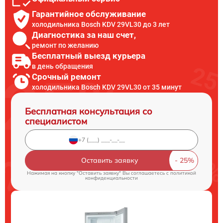
Гарантийное обслуживание
холодильника Bosch KDV 29VL30 до 3 лет
Диагностика за наш счет,
ремонт по желанию
Бесплатный выезд курьера
в день обращения
Срочный ремонт
холодильника Bosch KDV 29VL30 от 35 минут
Бесплатная консультация со
специалистом
Оставить заявку
Нажимая на кнопку "Оставить заявку" Вы соглашаетесь c
политикой
конфиденциальности