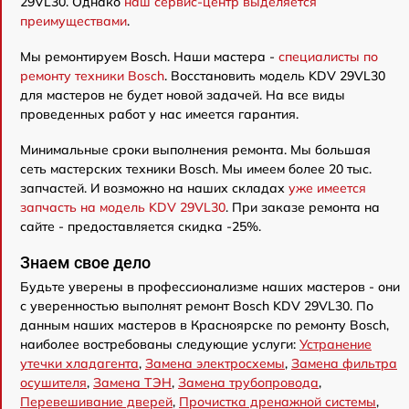
29VL30. Однако
наш сервис-центр выделяется
преимуществами
.
Мы ремонтируем Bosch. Наши мастера -
специалисты по
ремонту техники Bosch
. Восстановить модель KDV 29VL30
для мастеров не будет новой задачей. На все виды
проведенных работ у нас имеется гарантия.
Минимальные сроки выполнения ремонта. Мы большая
сеть мастерских техники Bosch. Мы имеем более 20 тыс.
запчастей. И возможно на наших складах
уже имеется
запчасть на модель KDV 29VL30
. При заказе ремонта на
сайте - предоставляется скидка -25%.
Знаем свое дело
Будьте уверены в профессионализме наших мастеров - они
с уверенностью выполнят ремонт Bosch KDV 29VL30. По
данным наших мастеров в Красноярске по ремонту Bosch,
наиболее востребованы следующие услуги:
Устранение
утечки хладагента
,
Замена электросхемы
,
Замена фильтра
осушителя
,
Замена ТЭН
,
Замена трубопровода
,
Перевешивание дверей
,
Прочистка дренажной системы
,