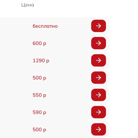
Цена
бесплатно
600 р
1290 р
500 р
550 р
590 р
500 р