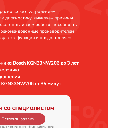
асноярске с устранением
м диагностику, выявляем причины
восстанавливаем работоспособность
и рекомендованные производителем
рку всех функций и предоставляем
ьника Bosch KGN33NW206 до 3 лет
 желанию
бращения
h KGN33NW206 от 35 минут
я со специалистом
Оставить заявку
есь c
политикой конфиденциальности