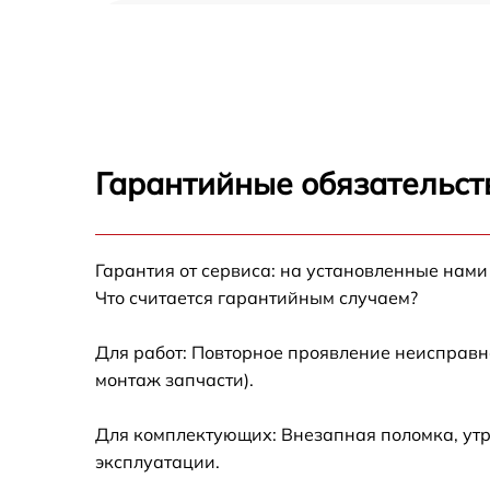
Ремонт/замена датчика температуры Bosch
KGN33NW206
Замена термостата Bosch KGN33NW206
Замена усилителей Bosch KGN33NW206
Гарантийные обязательст
Замена таймера Bosch KGN33NW206
Гарантия от сервиса: на установленные нами
Замена электросхемы Bosch KGN33NW206
Что считается гарантийным случаем?
Ремонт испарителя Bosch KGN33NW206
Для работ: Повторное проявление неисправн
монтаж запчасти).
Устранение засора трубопровода Bosch
KGN33NW206
Для комплектующих: Внезапная поломка, утр
Ремонт датчика морозильного отделения
эксплуатации.
Bosch KGN33NW206