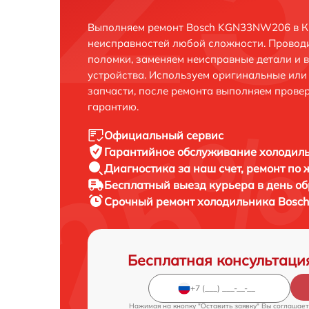
Выполняем ремонт Bosch KGN33NW206 в Кр
неисправностей любой сложности. Проводи
поломки, заменяем неисправные детали и 
устройства. Используем оригинальные ил
запчасти, после ремонта выполняем прове
гарантию.
Официальный сервис
Гарантийное обслуживание
холодил
Диагностика за наш счет,
ремонт по
Бесплатный выезд курьера
в день о
Срочный ремонт
холодильника Bosc
Бесплатная консультаци
Нажимая на кнопку "Оставить заявку" Вы соглашает