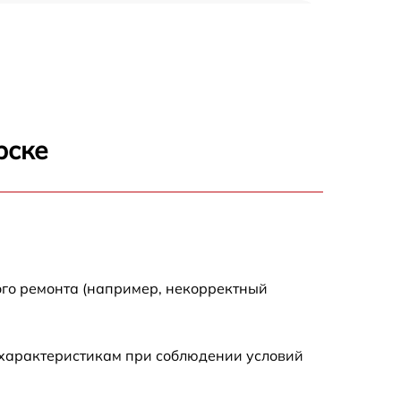
650 р
500 р
650 р
рске
710 р
590 р
650 р
ого ремонта (например, некорректный
800 р
 характеристикам при соблюдении условий
450 р