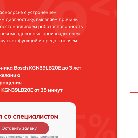
асноярске с устранением
м диагностику, выявляем причины
восстанавливаем работоспособность
и рекомендованные производителем
рку всех функций и предоставляем
ника Bosch KGN39LB20E до 3 лет
 желанию
бращения
 KGN39LB20E от 35 минут
я со специалистом
Оставить заявку
есь c
политикой конфиденциальности