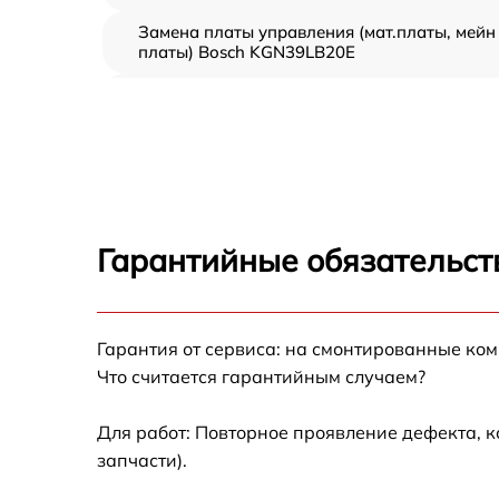
Замена платы управления (мат.платы, мейн
платы) Bosch KGN39LB20E
Ремонт/замена датчика температуры Bosch
KGN39LB20E
Замена термостата Bosch KGN39LB20E
Замена усилителей Bosch KGN39LB20E
Гарантийные обязательст
Замена таймера Bosch KGN39LB20E
Гарантия от сервиса: на смонтированные ко
Замена электросхемы Bosch KGN39LB20E
Что считается гарантийным случаем?
Ремонт испарителя Bosch KGN39LB20E
Для работ: Повторное проявление дефекта, 
запчасти).
Устранение засора трубопровода Bosch
KGN39LB20E