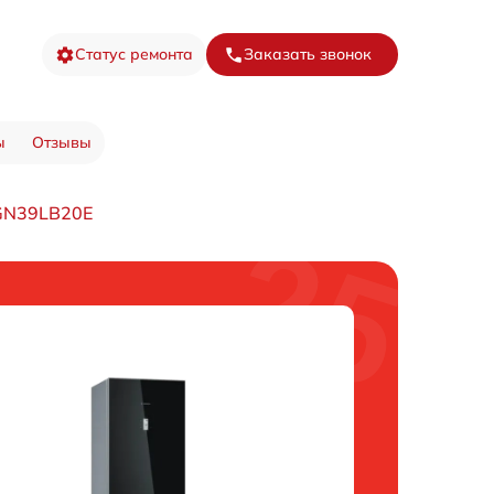
Статус ремонта
Заказать звонок
ы
Отзывы
GN39LB20E