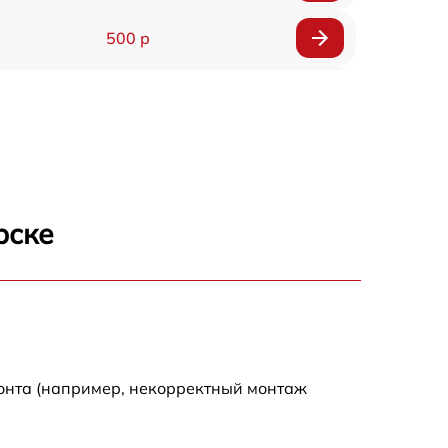
500 р
650 р
500 р
650 р
рске
710 р
590 р
650 р
монта (например, некорректный монтаж
800 р