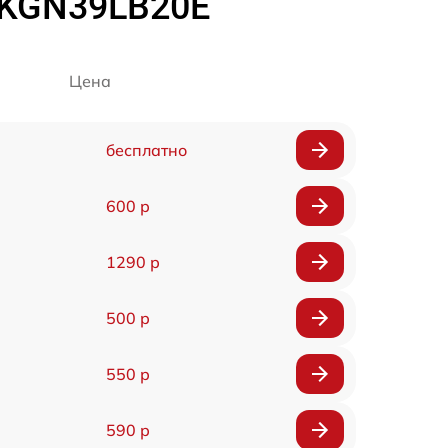
 KGN39LB20E
Цена
бесплатно
600 р
1290 р
500 р
550 р
590 р