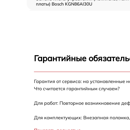
платы) Bosch KGN86AI30U
Ремонт/замена датчика температуры Bosch
KGN86AI30U
Замена термостата Bosch KGN86AI30U
Замена усилителей Bosch KGN86AI30U
Гарантийные обязатель
Замена таймера Bosch KGN86AI30U
Гарантия от сервиса: на установленные н
Замена электросхемы Bosch KGN86AI30U
Что считается гарантийным случаем?
Ремонт испарителя Bosch KGN86AI30U
Для работ: Повторное возникновение деф
Устранение засора трубопровода Bosch
Для комплектующих: Внезапная поломка,
KGN86AI30U
Ремонт датчика морозильного отделения