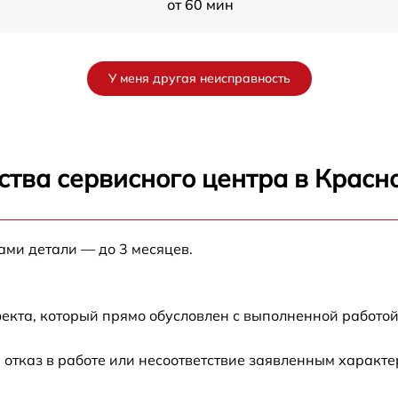
от 60 мин
от 60 мин
У меня другая неисправность
от 60 мин
от 60 мин
ства сервисного центра в Красн
от 60 мин
ами детали — до 3 месяцев.
от 60 мин
от 60 мин
екта, который прямо обусловлен с выполненной работой
от 60 мин
 отказ в работе или несоответствие заявленным характ