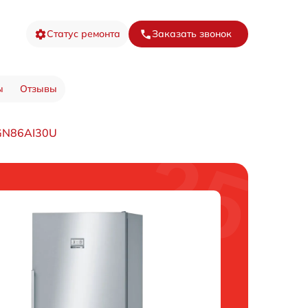
Статус ремонта
Заказать звонок
ы
Отзывы
GN86AI30U