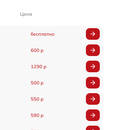
Цена
бесплатно
600 р
1290 р
500 р
550 р
590 р