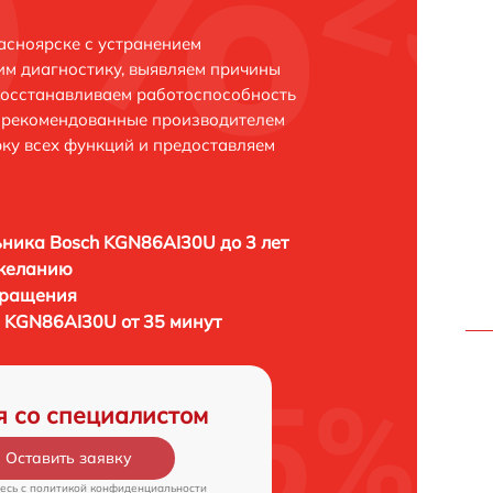
асноярске с устранением
м диагностику, выявляем причины
восстанавливаем работоспособность
и рекомендованные производителем
рку всех функций и предоставляем
ника Bosch KGN86AI30U до 3 лет
 желанию
бращения
 KGN86AI30U от 35 минут
я со специалистом
Оставить заявку
есь c
политикой конфиденциальности