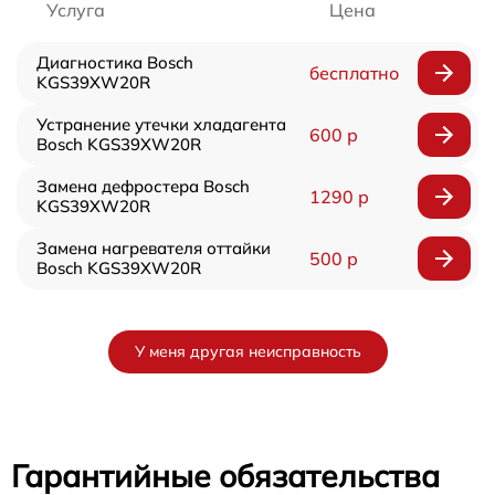
Услуга
Цена
Диагностика Bosch
бесплатно
KGS39XW20R
Устранение утечки хладагента
600 р
Bosch KGS39XW20R
Замена дефростера Bosch
1290 р
KGS39XW20R
Замена нагревателя оттайки
500 р
Bosch KGS39XW20R
У меня другая неисправность
Гарантийные обязательства