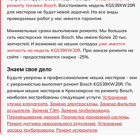
ремонту техники Bosch
. Восстановить модель KGS39XW20R
для мастеров не будет новой задачей. На все виды
проведенных работ у нас имеется гарантия.
Минимальные сроки выполнения ремонта. Мы большая
сеть мастерских техники Bosch. Мы имеем более 20 тыс.
запчастей. И возможно на наших складах
уже имеется
запчасть на модель KGS39XW20R
. При заказе ремонта на
сайте - предоставляется скидка -25%.
Знаем свое дело
Будьте уверены в профессионализме наших мастеров - они
с уверенностью выполнят ремонт Bosch KGS39XW20R. По
данным наших мастеров в Красноярске по ремонту Bosch,
наиболее востребованы следующие услуги:
Устранение
утечки хладагента
,
Замена электросхемы
,
Замена фильтра
осушителя
,
Замена ТЭН
,
Замена трубопровода
,
Перевешивание дверей
,
Прочистка дренажной системы
,
Ремонт датчика морозильного отделения
,
Устранение
засора трубопровода
,
Ремонт испарителя
.