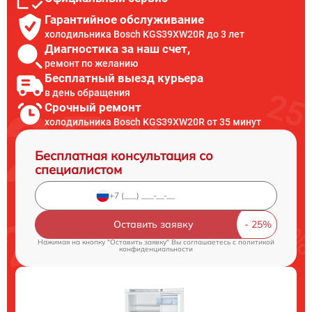
Гарантийное обслуживание
холодильника Bosch KGS39XW20R до 3 лет
Диагностика за наш счет,
ремонт по желанию
Бесплатный выезд курьера
в день обращения
Срочный ремонт
холодильника Bosch KGS39XW20R от 35 минут
Бесплатная консультация со
специалистом
Оставить заявку
Нажимая на кнопку "Оставить заявку" Вы соглашаетесь c
политикой
конфиденциальности