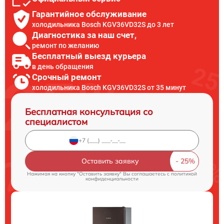
Гарантийное обслуживание
холодильника Bosch KGV36VD32S до 3 лет
Диагностика за наш счет,
ремонт по желанию
Бесплатный выезд курьера
в день обращения
Срочный ремонт
холодильника Bosch KGV36VD32S от 35 минут
Бесплатная консультация со
специалистом
Оставить заявку
Нажимая на кнопку "Оставить заявку" Вы соглашаетесь c
политикой
конфиденциальности