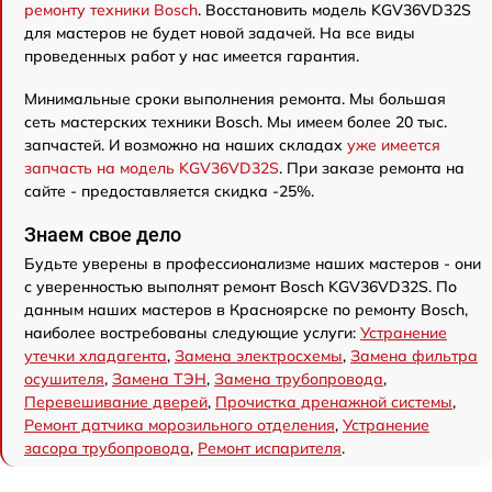
ремонту техники Bosch
. Восстановить модель KGV36VD32S
для мастеров не будет новой задачей. На все виды
проведенных работ у нас имеется гарантия.
Минимальные сроки выполнения ремонта. Мы большая
сеть мастерских техники Bosch. Мы имеем более 20 тыс.
запчастей. И возможно на наших складах
уже имеется
запчасть на модель KGV36VD32S
. При заказе ремонта на
сайте - предоставляется скидка -25%.
Знаем свое дело
Будьте уверены в профессионализме наших мастеров - они
с уверенностью выполнят ремонт Bosch KGV36VD32S. По
данным наших мастеров в Красноярске по ремонту Bosch,
наиболее востребованы следующие услуги:
Устранение
утечки хладагента
,
Замена электросхемы
,
Замена фильтра
осушителя
,
Замена ТЭН
,
Замена трубопровода
,
Перевешивание дверей
,
Прочистка дренажной системы
,
Ремонт датчика морозильного отделения
,
Устранение
засора трубопровода
,
Ремонт испарителя
.