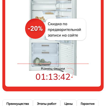
Скидка по
-20%
предварительной
записи на сайте
Цены на ремонт
Конец акции
01:13:41
Преимущества
Этапы работ
Цены
Гарантия
М