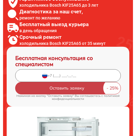
холодильника Bosch KIF25A65 до 3 лет
Диагностика за наш счет,
ремонт по желанию
Бесплатный выезд курьера
в день обращения
Срочный ремонт
холодильника Bosch KIF25A65 от 35 минут
Бесплатная консультация со
специалистом
Оставить заявку
Нажимая на кнопку "Оставить заявку" Вы соглашаетесь c
политикой
конфиденциальности