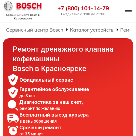
+7 (800) 101-14-79
Ежедневно с 9:00 до 21:00
Сервисный центр Bosch
в
Красноярске
Сервисный центр Bosch
Каталог устройств
Ремон
Ремонт дренажного клапана
кофемашины
Bosch в Красноярске
Официальный сервис
Гарантийное обслуживание
до 3 лет
Диагностика за наш счет,
ремонт по желанию
Бесплатный выезд курьера
в день обращения
Срочный ремонт
от 35 минут