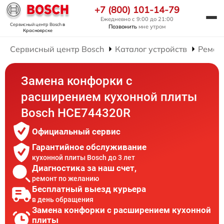
+7 (800) 101-14-79
Ежедневно с 9:00 до 21:00
Сервисный центр Bosch
в
Позвонить
мне утром
Красноярске
Сервисный центр Bosch
Каталог устройств
Ремон
Замена конфорки с
расширением кухонной плиты
Bosch HCE744320R
Официальный сервис
Гарантийное обслуживание
кухонной плиты Bosch до 3 лет
Диагностика за наш счет,
ремонт по желанию
Бесплатный выезд курьера
в день обращения
Замена конфорки с расширением кухонной
плиты