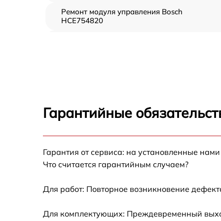
Ремонт модуля управления Bosch
HCE754820
Замена вентилятора Bosch HCE754820
Замена ТЭН Bosch HCE754820
Замена таймера Bosch HCE754820
Гарантийные обязательст
Ремонт электропроводки Bosch HCE754820
Ремонт конфорки с расширением Bosch
Гарантия от сервиса: на установленные нами
HCE754820
Что считается гарантийным случаем?
Ремонт клеммной коробки Bosch HCE75482
Для работ: Повторное возникновение дефект
Замена конфорки керамической плиты
Для комплектующих: Преждевременный выход 
Bosch HCE754820