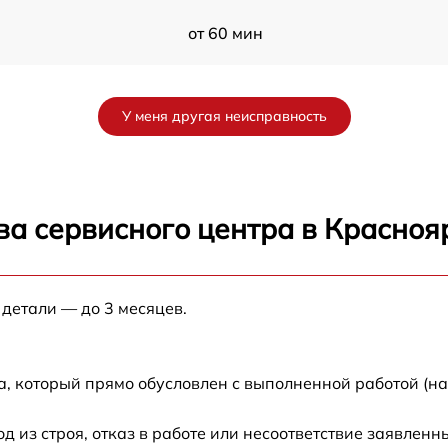
от 60 мин
от 60 мин
У меня другая неисправность
от 60 мин
от 60 мин
ва сервисного центра в Красноя
от 60 мин
 детали — до 3 месяцев.
от 60 мин
0
от 60 мин
а, который прямо обусловлен с выполненной работой (н
от 60 мин
из строя, отказ в работе или несоответствие заявлен