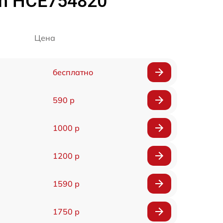
ch HCE754820
Цена
бесплатно
590 р
1000 р
1200 р
1590 р
1750 р