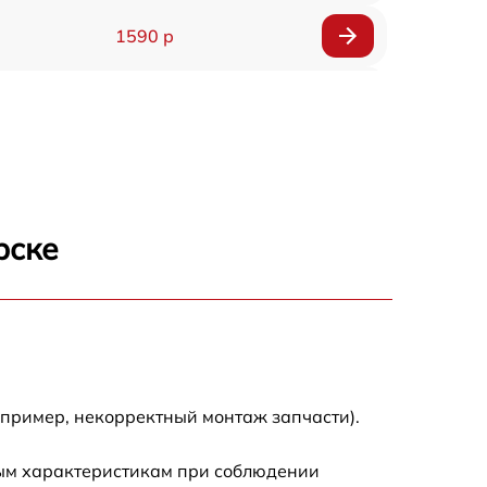
1590 р
1550 р
1200 р
1100 р
рске
750 р
1100 р
1200 р
апример, некорректный монтаж запчасти).
900 р
ным характеристикам при соблюдении