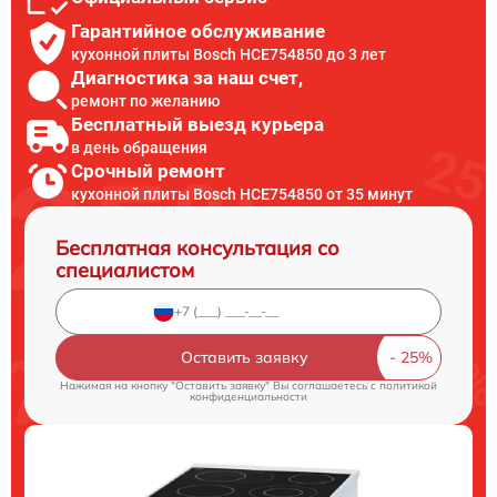
Гарантийное обслуживание
кухонной плиты Bosch HCE754850 до 3 лет
Диагностика за наш счет,
ремонт по желанию
Бесплатный выезд курьера
в день обращения
Срочный ремонт
кухонной плиты Bosch HCE754850 от 35 минут
Бесплатная консультация со
специалистом
Оставить заявку
Нажимая на кнопку "Оставить заявку" Вы соглашаетесь c
политикой
конфиденциальности