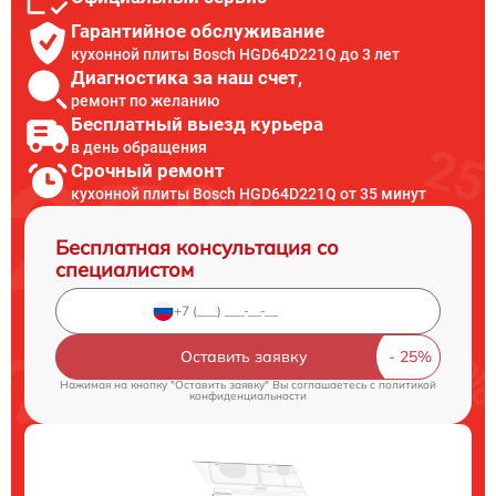
Гарантийное обслуживание
кухонной плиты Bosch HGD64D221Q до 3 лет
Диагностика за наш счет,
ремонт по желанию
Бесплатный выезд курьера
в день обращения
Срочный ремонт
кухонной плиты Bosch HGD64D221Q от 35 минут
Бесплатная консультация со
специалистом
Оставить заявку
Нажимая на кнопку "Оставить заявку" Вы соглашаетесь c
политикой
конфиденциальности