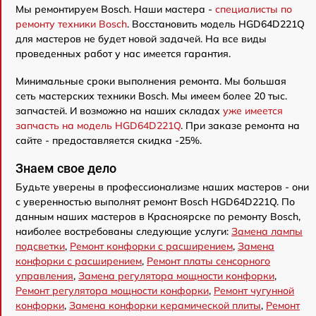
Мы ремонтируем Bosch. Наши мастера -
специалисты по
ремонту техники Bosch
. Восстановить модель HGD64D221Q
для мастеров не будет новой задачей. На все виды
проведенных работ у нас имеется гарантия.
Минимальные сроки выполнения ремонта. Мы большая
сеть мастерских техники Bosch. Мы имеем более 20 тыс.
запчастей. И возможно на наших складах
уже имеется
запчасть на модель HGD64D221Q
. При заказе ремонта на
сайте - предоставляется скидка -25%.
Знаем свое дело
Будьте уверены в профессионализме наших мастеров - они
с уверенностью выполнят ремонт Bosch HGD64D221Q. По
данным наших мастеров в Красноярске по ремонту Bosch,
наиболее востребованы следующие услуги:
Замена лампы
подсветки
,
Ремонт конфорки с расширением
,
Замена
конфорки с расширением
,
Ремонт платы сенсорного
управления
,
Замена регулятора мощности конфорки
,
Ремонт регулятора мощности конфорки
,
Ремонт чугунной
конфорки
,
Замена конфорки керамической плиты
,
Ремонт