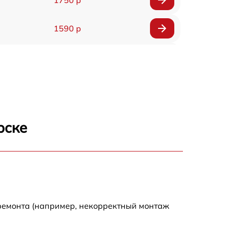
1590 р
1550 р
1200 р
1100 р
рске
750 р
1100 р
1200 р
 ремонта (например, некорректный монтаж
900 р