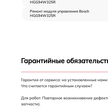
HGG94W325R
Ремонт модуля управления Bosch
HGG94W325R
Замена вентилятора Bosch HGG94W325R
Замена ТЭН Bosch HGG94W325R
Замена таймера Bosch HGG94W325R
Гарантийные обязательст
Ремонт электропроводки Bosch
HGG94W325R
Ремонт конфорки с расширением Bosch
Гарантия от сервиса: на установленные нами
HGG94W325R
Что считается гарантийным случаем?
Ремонт клеммной коробки Bosch
HGG94W325R
Для работ: Повторное возникновение дефект
запчасти).
Замена конфорки керамической плиты