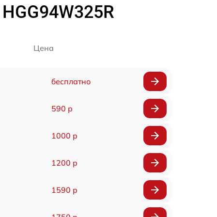
h HGG94W325R
Цена
бесплатно
590 р
1000 р
1200 р
1590 р
1750 р