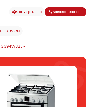
Статус ремонта
Заказать звонок
ы
Отзывы
ы HGG94W325R