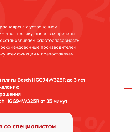
асноярске с устранением
м диагностику, выявляем причины
восстанавливаем работоспособность
и рекомендованные производителем
рку всех функций и предоставляем
й плиты Bosch HGG94W325R до 3 лет
 желанию
бращения
sch HGG94W325R от 35 минут
я со специалистом