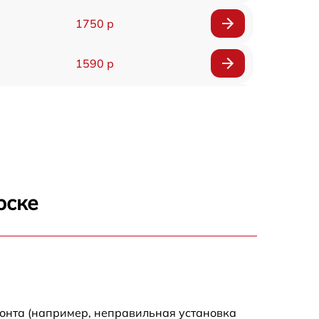
1750 р
1590 р
1550 р
1200 р
1100 р
рске
750 р
1100 р
1200 р
монта (например, неправильная установка