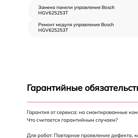
Замена панели управления Bosch
HGV625253T
Ремонт модуля управления Bosch
HGV625253T
Замена вентилятора Bosch HGV625253T
Замена ТЭН Bosch HGV625253T
Замена таймера Bosch HGV625253T
Гарантийные обязательст
Ремонт электропроводки Bosch HGV625253
Ремонт конфорки с расширением Bosch
Гарантия от сервиса: на смонтированные ко
HGV625253T
Что считается гарантийным случаем?
Ремонт клеммной коробки Bosch
HGV625253T
Для работ: Повторное проявление дефекта, 