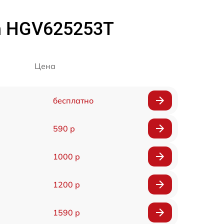
h HGV625253T
Цена
бесплатно
590 р
1000 р
1200 р
1590 р