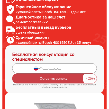
Гарантийное обслуживание
кухонной плиты Bosch HSG155GEU до 3 лет
Диагностика за наш счет,
ремонт по желанию
Бесплатный выезд курьера
в день обращения
Срочный ремонт
кухонной плиты Bosch HSG155GEU от 35 минут
Бесплатная консультация со
специалистом
Оставить заявку
Нажимая на кнопку "Оставить заявку" Вы соглашаетесь c
политикой
конфиденциальности