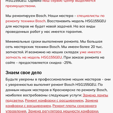
HSG155GEU. Однако
наш сервис-центр выделяется
преимуществами
.
Мы ремонтируем Bosch. Наши мастера -
специалисты по
ремонту техники Bosch
. Восстановить модель HSG155GEU
для мастеров не будет новой задачей. На все виды
проведенных работ у нас имеется гарантия.
Минимальные сроки выполнения ремонта. Мы большая
сеть мастерских техники Bosch. Мы имеем более 20 тыс.
запчастей. И возможно на наших складах
уже имеется
запчасть на модель HSG155GEU
. При заказе ремонта на
сайте - предоставляется скидка -25%.
Знаем свое дело
Будьте уверены в профессионализме наших мастеров - они
с уверенностью выполнят ремонт Bosch HSG155GEU. По
данным наших мастеров в Красноярске по ремонту Bosch,
наиболее востребованы следующие услуги:
Замена лампы
подсветки
,
Ремонт конфорки с расширением
,
Замена
конфорки с расширением
,
Ремонт платы сенсорного
управления
,
Замена регулятора мощности конфорки
,