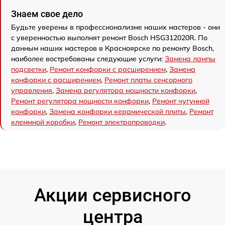
Знаем свое дело
Будьте уверены в профессионализме наших мастеров - они
с уверенностью выполнят ремонт Bosch HSG312020R. По
данным наших мастеров в Красноярске по ремонту Bosch,
наиболее востребованы следующие услуги:
Замена лампы
подсветки
,
Ремонт конфорки с расширением
,
Замена
конфорки с расширением
,
Ремонт платы сенсорного
управления
,
Замена регулятора мощности конфорки
,
Ремонт регулятора мощности конфорки
,
Ремонт чугунной
конфорки
,
Замена конфорки керамической плиты
,
Ремонт
клеммной коробки
,
Ремонт электропроводки
.
Акции сервисного
центра