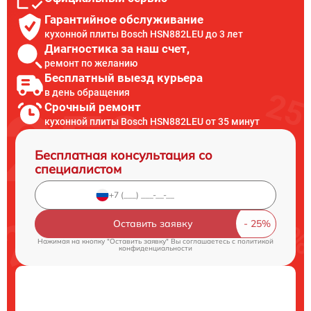
Гарантийное обслуживание
кухонной плиты Bosch HSN882LEU до 3 лет
Диагностика за наш счет,
ремонт по желанию
Бесплатный выезд курьера
в день обращения
Срочный ремонт
кухонной плиты Bosch HSN882LEU от 35 минут
Бесплатная консультация со
специалистом
Оставить заявку
Нажимая на кнопку "Оставить заявку" Вы соглашаетесь c
политикой
конфиденциальности