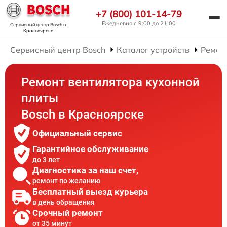
+7 (800) 101-14-79
Ежедневно с 9:00 до 21:00
Сервисный центр Bosch
в
Красноярске
Сервисный центр Bosch
Каталог устройств
Ремон
Ремонт вентилятора кухонной
плиты
Bosch в Красноярске
Официальный сервис
Гарантийное обслуживание
до 3 лет
Диагностика за наш счет,
ремонт по желанию
Бесплатный выезд курьера
в день обращения
Срочный ремонт
от 35 минут