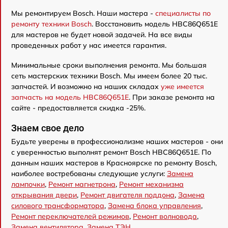
Мы ремонтируем Bosch. Наши мастера -
специалисты по
ремонту техники Bosch
. Восстановить модель HBC86Q651E
для мастеров не будет новой задачей. На все виды
проведенных работ у нас имеется гарантия.
Минимальные сроки выполнения ремонта. Мы большая
сеть мастерских техники Bosch. Мы имеем более 20 тыс.
запчастей. И возможно на наших складах
уже имеется
запчасть на модель HBC86Q651E
. При заказе ремонта на
сайте - предоставляется скидка -25%.
Знаем свое дело
Будьте уверены в профессионализме наших мастеров - они
с уверенностью выполнят ремонт Bosch HBC86Q651E. По
данным наших мастеров в Красноярске по ремонту Bosch,
наиболее востребованы следующие услуги:
Замена
лампочки
,
Ремонт магнетрона
,
Ремонт механизма
открывания двери
,
Ремонт двигателя поддона
,
Замена
силового трансформатора
,
Замена блока управления
,
Ремонт переключателей режимов
,
Ремонт волновода
,
Замена вентилятора
,
Замена ТЭН
.