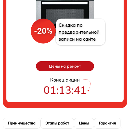
Скидка по
-20%
предварительной
записи на сайте
Цены на ремонт
Конец акции
01:13:40
Преимущества
Этапы работ
Цены
Гарантия
М