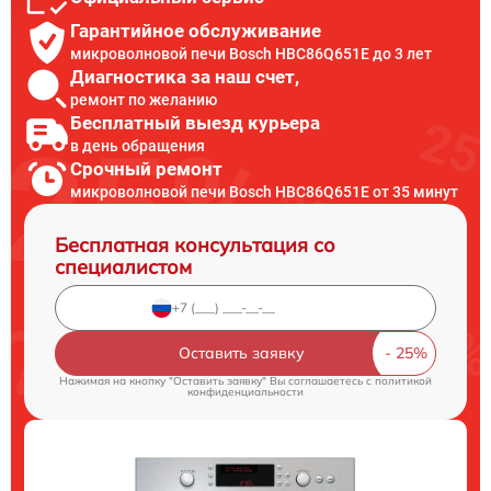
Гарантийное обслуживание
микроволновой печи Bosch HBC86Q651E до 3 лет
Диагностика за наш счет,
ремонт по желанию
Бесплатный выезд курьера
в день обращения
Срочный ремонт
микроволновой печи Bosch HBC86Q651E от 35 минут
Бесплатная консультация со
специалистом
Оставить заявку
Нажимая на кнопку "Оставить заявку" Вы соглашаетесь c
политикой
конфиденциальности