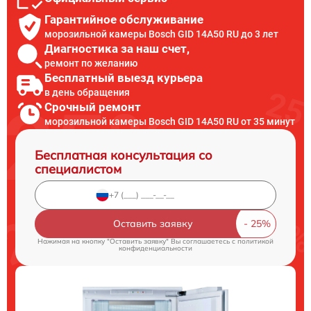
Гарантийное обслуживание
морозильной камеры Bosch GID 14A50 RU до 3 лет
Диагностика за наш счет,
ремонт по желанию
Бесплатный выезд курьера
в день обращения
Срочный ремонт
морозильной камеры Bosch GID 14A50 RU от 35 минут
Бесплатная консультация со
специалистом
Оставить заявку
Нажимая на кнопку "Оставить заявку" Вы соглашаетесь c
политикой
конфиденциальности