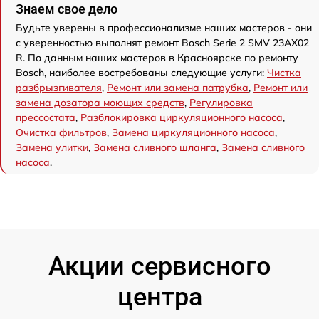
Знаем свое дело
Будьте уверены в профессионализме наших мастеров - они
с уверенностью выполнят ремонт Bosch Serie 2 SMV 23AX02
R. По данным наших мастеров в Красноярске по ремонту
Bosch, наиболее востребованы следующие услуги:
Чистка
разбрызгивателя
,
Ремонт или замена патрубка
,
Ремонт или
замена дозатора моющих средств
,
Регулировка
прессостата
,
Разблокировка циркуляционного насоса
,
Очистка фильтров
,
Замена циркуляционного насоса
,
Замена улитки
,
Замена сливного шланга
,
Замена сливного
насоса
.
Акции сервисного
центра