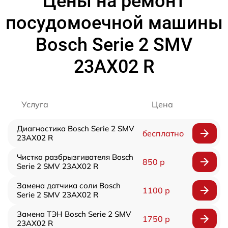
Цены на ремонт
посудомоечной машины
Bosch Serie 2 SMV
23AX02 R
Услуга
Цена
Диагностика Bosch Serie 2 SMV
бесплатно
23AX02 R
Чистка разбрызгивателя Bosch
850 р
Serie 2 SMV 23AX02 R
Замена датчика соли Bosch
1100 р
Serie 2 SMV 23AX02 R
Замена ТЭН Bosch Serie 2 SMV
1750 р
23AX02 R