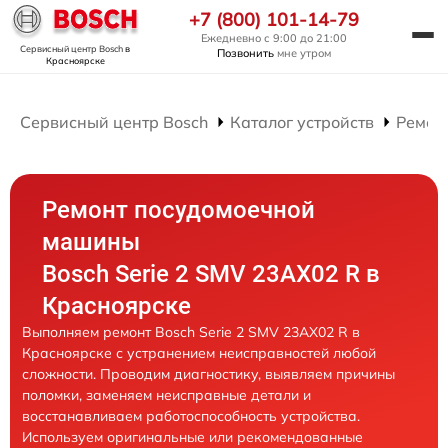
+7 (800) 101-14-79
Ежедневно с 9:00 до 21:00
Сервисный центр Bosch
в
Позвонить
мне утром
Красноярске
Сервисный центр Bosch
Каталог устройств
Ремон
Ремонт посудомоечной
машины
Bosch Serie 2 SMV 23AX02 R в
Красноярске
Выполняем ремонт Bosch Serie 2 SMV 23AX02 R в
Красноярске с устранением неисправностей любой
сложности. Проводим диагностику, выявляем причины
поломки, заменяем неисправные детали и
восстанавливаем работоспособность устройства.
Используем оригинальные или рекомендованные