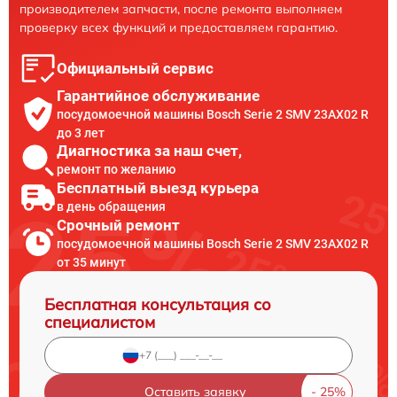
производителем запчасти, после ремонта выполняем
проверку всех функций и предоставляем гарантию.
Официальный сервис
Гарантийное обслуживание
посудомоечной машины Bosch Serie 2 SMV 23AX02 R
до 3 лет
Диагностика за наш счет,
ремонт по желанию
Бесплатный выезд курьера
в день обращения
Срочный ремонт
посудомоечной машины Bosch Serie 2 SMV 23AX02 R
от 35 минут
Бесплатная консультация со
специалистом
Оставить заявку