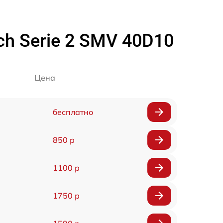
 Serie 2 SMV 40D10
Цена
бесплатно
850 р
1100 р
1750 р