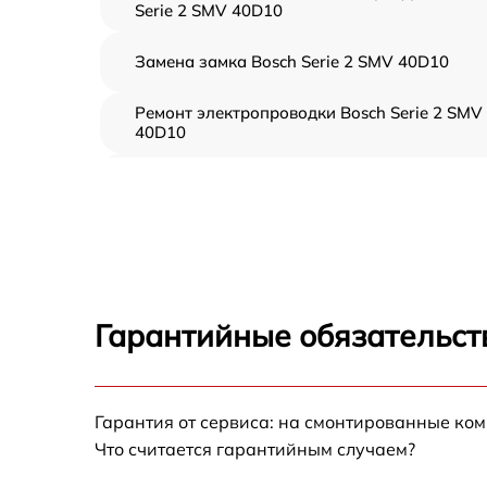
Serie 2 SMV 40D10
Замена замка Bosch Serie 2 SMV 40D10
Ремонт электропроводки Bosch Serie 2 SMV
40D10
Замена шнура питания Bosch Serie 2 SMV
40D10
Корпусный ремонт (замена резинок,
креплений, кнопок) Bosch Serie 2 SMV 40D1
Ремонт платы управления (восстановление)
Bosch Serie 2 SMV 40D10
Гарантийные обязательст
Замена заливного клапана Bosch Serie 2
SMV 40D10
Замена панели управления Bosch Serie 2
Гарантия от сервиса: на смонтированные ко
SMV 40D10
Что считается гарантийным случаем?
Замена расходомера Bosch Serie 2 SMV