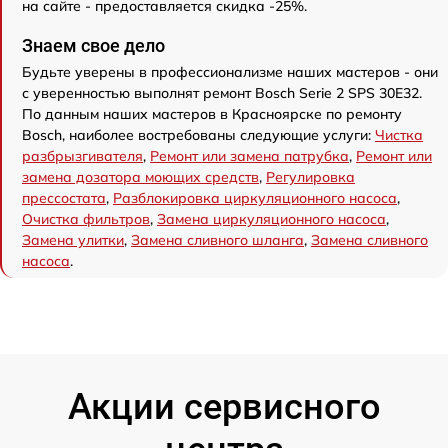
на сайте - предоставляется скидка -25%.
Знаем свое дело
Будьте уверены в профессионализме наших мастеров - они
с уверенностью выполнят ремонт Bosch Serie 2 SPS 30E32.
По данным наших мастеров в Красноярске по ремонту
Bosch, наиболее востребованы следующие услуги:
Чистка
разбрызгивателя
,
Ремонт или замена патрубка
,
Ремонт или
замена дозатора моющих средств
,
Регулировка
прессостата
,
Разблокировка циркуляционного насоса
,
Очистка фильтров
,
Замена циркуляционного насоса
,
Замена улитки
,
Замена сливного шланга
,
Замена сливного
насоса
.
Акции сервисного