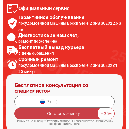
Официальный сервис
Гарантийное обслуживание
посудомоечной машины Bosch Serie 2 SPS 30E32 до 3
лет
Диагностика за наш счет,
ремонт по желанию
Бесплатный выезд курьера
в день обращения
Срочный ремонт
посудомоечной машины Bosch Serie 2 SPS 30E32 от
35 минут
Бесплатная консультация со
специалистом
Оставить заявку
Нажимая на кнопку "Оставить заявку" Вы соглашаетесь c
политикой
конфиденциальности