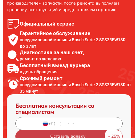
производителем запчасти, после ремонта выполняем
проверку всех функций и предоставляем гарантию.
Официальный сервис
Гарантийное обслуживание
посудомоечной машины Bosch Serie 2 SPS25FW13R
до 3 лет
Диагностика за наш счет,
ремонт по желанию
Бесплатный выезд курьера
в день обращения
Срочный ремонт
посудомоечной машины Bosch Serie 2 SPS25FW13R от
35 минут
Бесплатная консультация со
специалистом
Оставить заявку