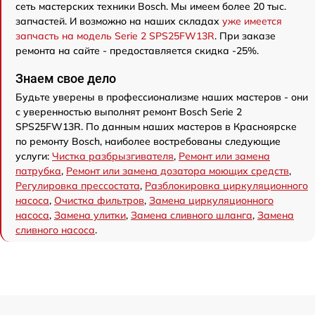
сеть мастерских техники Bosch. Мы имеем более 20 тыс.
запчастей. И возможно на наших складах
уже имеется
запчасть на модель Serie 2 SPS25FW13R
. При заказе
ремонта на сайте - предоставляется скидка -25%.
Знаем свое дело
Будьте уверены в профессионализме наших мастеров - они
с уверенностью выполнят ремонт Bosch Serie 2
SPS25FW13R. По данным наших мастеров в Красноярске
по ремонту Bosch, наиболее востребованы следующие
услуги:
Чистка разбрызгивателя
,
Ремонт или замена
патрубка
,
Ремонт или замена дозатора моющих средств
,
Регулировка прессостата
,
Разблокировка циркуляционного
насоса
,
Очистка фильтров
,
Замена циркуляционного
насоса
,
Замена улитки
,
Замена сливного шланга
,
Замена
сливного насоса
.