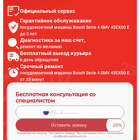
Официальный сервис
Гарантийное обслуживание
посудомоечной машины Bosch Serie 4 SMV 45EX00 E
до 3 лет
Диагностика за наш счет,
ремонт по желанию
Бесплатный выезд курьера
в день обращения
Срочный ремонт
посудомоечной машины Bosch Serie 4 SMV 45EX00 E
от 35 минут
Бесплатная консультация со
специалистом
Оставить заявку
Нажимая на кнопку "Оставить заявку" Вы соглашаетесь c
политикой
конфиденциальности