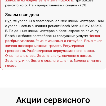
запчасть на модель Serie 4 SMV 45EX00 E
. При заказе
ремонта на сайте - предоставляется скидка -25%.
Знаем свое дело
Будьте уверены в профессионализме наших мастеров - они
с уверенностью выполнят ремонт Bosch Serie 4 SMV 45EX00
E. По данным наших мастеров в Красноярске по ремонту
Bosch, наиболее востребованы следующие услуги:
Чистка
разбрызгивателя
,
Ремонт или замена патрубка
,
Ремонт или
замена дозатора моющих средств
,
Регулировка
прессостата
,
Разблокировка циркуляционного насоса
,
Очистка фильтров
,
Замена циркуляционного насоса
,
Замена улитки
,
Замена сливного шланга
,
Замена сливного
насоса
.
Акции сервисного