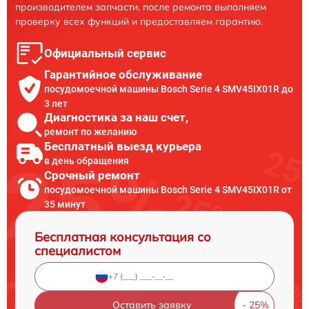
производителем запчасти, после ремонта выполняем
проверку всех функций и предоставляем гарантию.
Официальный сервис
Гарантийное обслуживание
посудомоечной машины Bosch Serie 4 SMV45IX01R до
3 лет
Диагностика за наш счет,
ремонт по желанию
Бесплатный выезд курьера
в день обращения
Срочный ремонт
посудомоечной машины Bosch Serie 4 SMV45IX01R от
35 минут
Бесплатная консультация со
специалистом
Оставить заявку