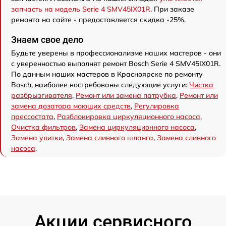
запчасть на модель Serie 4 SMV45IX01R
. При заказе
ремонта на сайте - предоставляется скидка -25%.
Знаем свое дело
Будьте уверены в профессионализме наших мастеров - они
с уверенностью выполнят ремонт Bosch Serie 4 SMV45IX01R.
По данным наших мастеров в Красноярске по ремонту
Bosch, наиболее востребованы следующие услуги:
Чистка
разбрызгивателя
,
Ремонт или замена патрубка
,
Ремонт или
замена дозатора моющих средств
,
Регулировка
прессостата
,
Разблокировка циркуляционного насоса
,
Очистка фильтров
,
Замена циркуляционного насоса
,
Замена улитки
,
Замена сливного шланга
,
Замена сливного
насоса
.
Акции сервисного