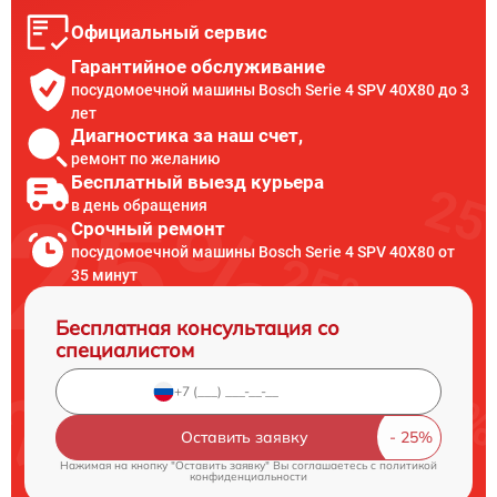
Официальный сервис
Гарантийное обслуживание
посудомоечной машины Bosch Serie 4 SPV 40X80 до 3
лет
Диагностика за наш счет,
ремонт по желанию
Бесплатный выезд курьера
в день обращения
Срочный ремонт
посудомоечной машины Bosch Serie 4 SPV 40X80 от
35 минут
Бесплатная консультация со
специалистом
Оставить заявку
Нажимая на кнопку "Оставить заявку" Вы соглашаетесь c
политикой
конфиденциальности