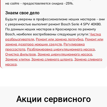
на сайте - предоставляется скидка -25%.
Знаем свое дело
Будьте уверены в профессионализме наших мастеров - они
с уверенностью выполнят ремонт Bosch Serie 4 SPV 40X80.
По данным наших мастеров в Красноярске по ремонту
Bosch, наиболее востребованы следующие услуги:
Чистка
разбрызгивателя
,
Ремонт или замена патрубка
,
Ремонт или
замена дозатора моющих средств
,
Регулировка
прессостата
,
Разблокировка циркуляционного насоса
,
Очистка фильтров
,
Замена циркуляционного насоса
,
Замена улитки
,
Замена сливного шланга
,
Замена сливного
насоса
.
Акции сервисного