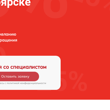
оярске
 желанию
бращения
я со специалистом
Оставить заявку
есь c
политикой конфиденциальности